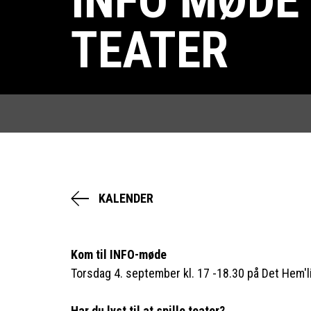
INFO MØDE 
TEATER
KALENDER
Kom til INFO-møde
Torsdag 4. september kl. 17 -18.30 på Det Hem'l
Har du lyst til at spille teater?