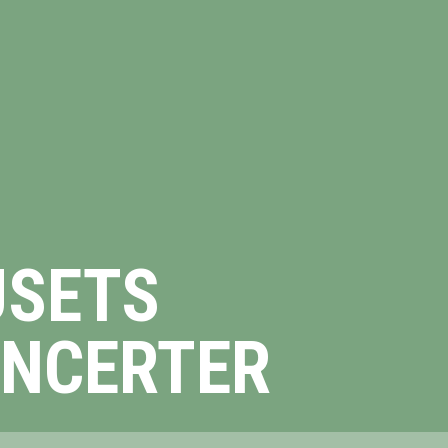
USETS
NCERTER