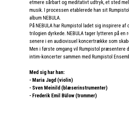
etmere sårbart og meditativt udtryk, et sted mel
musik. I processen etablerede han sit Rumpist
album NEBULA.
På NEBULA har Rumpistol ladet sig inspirere af
trilogien dyrkede. NEBULA tager lytteren på en 
senere i en audiovisuel koncertrække som skabe
Men i første omgang vil Rumpistol præsentere de
intim-koncerter sammen med Rumpistol Ensemb
Med sig har han:
- Maria Jagd (violin)
- Sven Meinild (blæserinstrumenter)
- Frederik Emil Bülow (trommer)
På NEBULA har Rumpistol ladet sig inspirere af 
og 7O ́erne og afspejlede sig i datidens litterat
psykedeliske rock og den avantgarde- klassisk