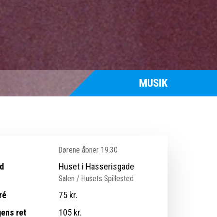
MUSIK
Dørene åbner 19.30
d
Huset i Hasserisgade
Salen / Husets Spillested
ré
75 kr.
ens ret
105 kr.