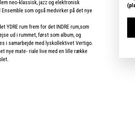
lem neo-klassisk, jazz og elektronisk
(pl
ol Ensemble som også medvirker på det nye
 det YDRE rum frem for det INDRE rum,som
rejse ud i rummet, først som album, og
s i samarbejde med lyskollektivet Vertigo.
t nye mate- riale live med en lille række
let.
den rumpositivisme som florerede i 6O ́erne
ur, film og musik, både indenfor den
e musik.